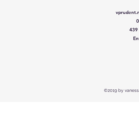
vprudent.
0
439
En
©2019 by vanessa