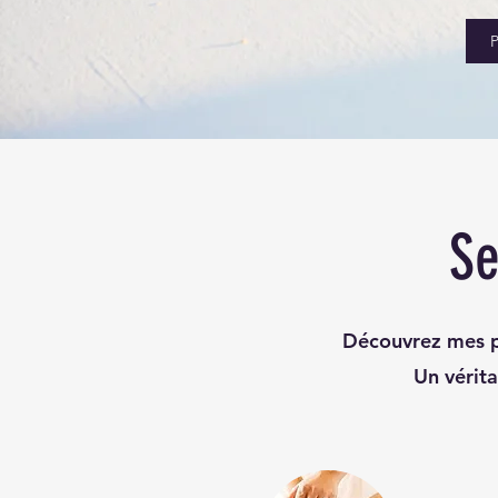
P
Se
Découvrez mes pr
Un vérita